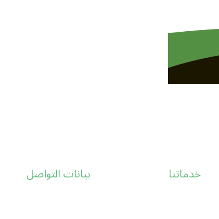
خدماتنا
بيانات التواصل
تصميم مواقع
01554322710
انشاء متجر الكتروني
info@digitalnests.co