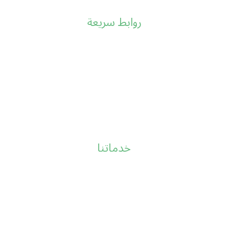
روابط سريعة
Home
من نحن
خدماتنا
اعمالنا
تواصل معنا
خدماتنا
تصميم مواقع
انشاء متجر الكتروني
تطبيقات الجوال
تحسين محركات البحث